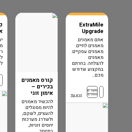
ExtraMile
ק
Upgrade
א
אתם מאמנים.
יש
מאמנים לחיים.
מצ
מאמנים עסקיים.
רו
מאמנים
לח
להצלחה. בחרתם
לש
במקצוע שדורש
מכם...
קורס מאמנים
בכירים –
מועדים
אימון זוגי
נוספים
קרא עוד
להכשיר מאמנים
להיות מסוגלים
להעצים, לשקם,
ולשדרג מערכות
יחסים זוגיות,
במיוחד