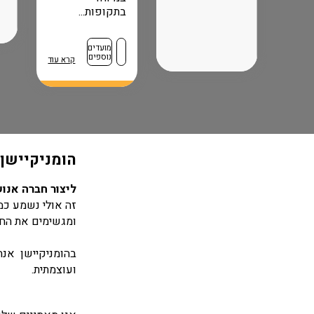
בתקופות...
מועדים
נוספים
קרא עוד
הומניקיישן​ - OR YOUR BEST
ליצור חברה אנו
ומגשימים את החז
בהומניקיישן אנ
ועוצמתית.