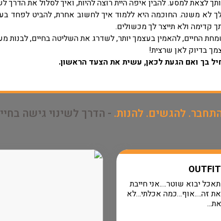
תך לצאת למסע. להבין איפה היית רוצה להיות, ואיך לסלול את הדרך לש
 לא משנה. החוכמה היא ללמוד איך לחשוב אחרת, להביט לפחד בעי
ך קדימה ולא תייצר לך מכשולים.
מחת החיים, להאמין בעצמך יותר, לשדרג את השליטה בחיים, לבנות מע
מך בדיוק לאן שרצית!
ל בך ואם הגעת לכאן, עשית את הצעד הראשון.
תחבר. להגשים. להנות.
- הדרך לשינוי גישה בחיי
אכל יבוא שוטר….אני חייבת
את זה….אוף…כמה אכלתי…לא
ת...