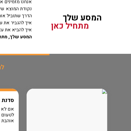
אנחנו מזמינים או
נקודת המוצא שלך
המסע שלך
הדרך שתוביל אות
איך להגביר את ש
מתחיל כאן
איך להביא את עצ
המסע שלך, מתחי
לה
סדנת OUTFIT
יבת
אם לא ת
…לא
לטעום 
אוהבת א