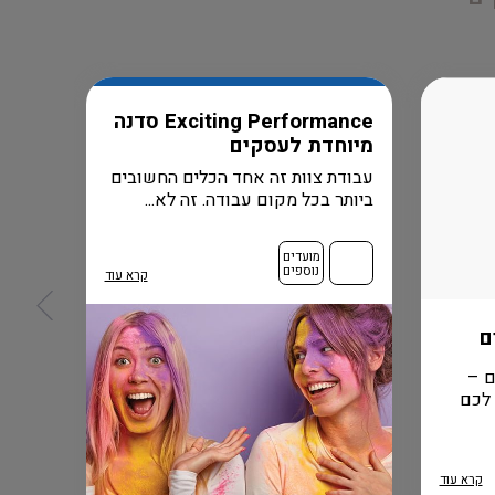
Exciting Performance סדנה
מיוחדת לעסקים
עבודת צוות זה אחד הכלים החשובים
ביותר בכל מקום עבודה. זה לא...
מועדים
נוספים
קרא עוד
ם
fear
ם –
זה הז
 לכם
לאווי
העוצמו
קרא עוד