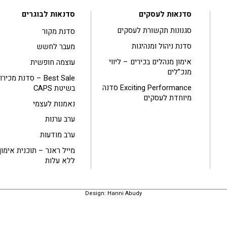
סדנאות לעסקים
סדנאות לבוגרים
סגנונות תקשורת לעסקים
סדנת מקור
סדנת ניהול ומנהיגות
מעבר לחשש
אימון מנהלים בכירים – ליווי
עוצמה חופשית
מנכ”לים
Best Sale – סדנת מכיר
Exciting Performance סדנה
בשיטת CAPS
מיוחדת לעסקים
נאמנות לעצמי
ערב ערנות
ערב מודעות
מייל ראנר – תוכנית אימון
ללא עלות
Design: Hanni Abudy