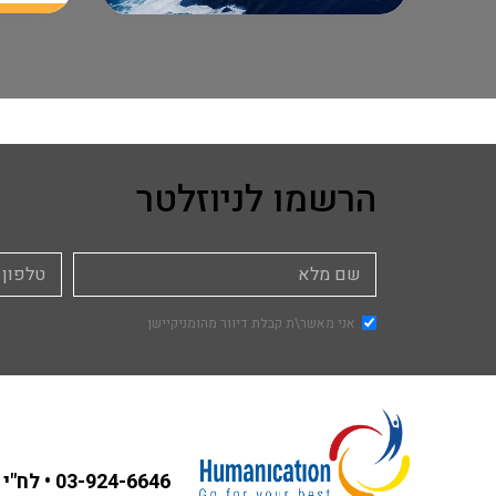
הרשמו לניוזלטר
אני מאשר\ת קבלת דיוור מהומניקיישן
03-924-6646
• לח"י 31 בני ברק ,קומה 3