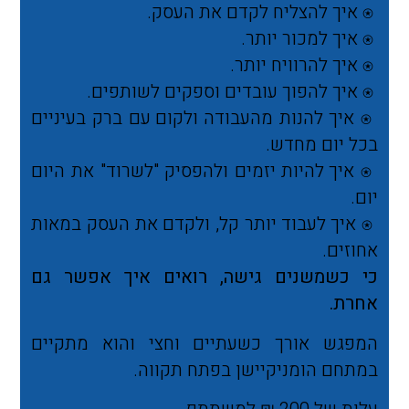
⍟
איך להצליח לקדם את העסק.
⍟
איך למכור יותר.
⍟
איך להרוויח יותר.
⍟
איך להפוך עובדים וספקים לשותפים.
⍟
איך להנות מהעבודה ו
לקום עם ברק בעיניים
בכל יום מחדש.
⍟
איך להיות יזמים ולהפסיק "לשרוד" את היום
יום.
⍟
איך לעבוד יותר קל, ולקדם את העסק במאות
אחוזים.
כי כשמשנים גישה, רואים איך אפשר גם
אחרת.
המפגש אורך כשעתיים וחצי והוא מתקיים
במתחם הומניקיישן בפתח תקווה.