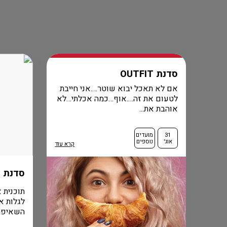
סדנת OUTFIT
אם לא תאכל יבוא שוטר….אני חייבת
לטעום את זה….אוף…כמה אכלתי…לא
אוהבת את...
31
מועדים
אוג'
נוספים
קרא עוד
סדנת 
תוכנית א
לגלות אי
השאיפה ל