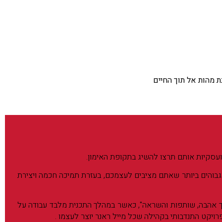
 מהות אל תוך החיים
עסקיות אותם תרצו להשיג בתקופת האימון.
גבוהים ביותר שאתם מציבים לעצמכם, בעזרת תמיכה חכמה ויצירת
תוך אהבה, שותפות והשראה", כאשר במהלך התכנית מלבד עבודה על
רויקט התנדבותי בקהילה שכל מייל ראנר יוצר לעצמו .