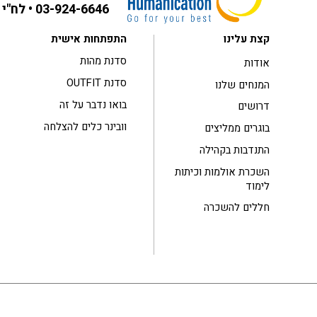
03-924-6646
• לח"י 31 בני ברק ,קומה 3
קצת עלינו
התפתחות אישית
סדנת מהות
אודות
סדנת OUTFIT
המנחים שלנו
בואו נדבר על זה
דרושים
וובינר כלים להצלחה
בוגרים ממליצים
התנדבות בקהילה
השכרת אולמות וכיתות
לימוד
חללים להשכרה