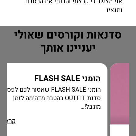
אני מאשר כי קראתי והבנתי את ההסכם
ותנאיו
סדנאות וקורסים שאולי
יעניינו אותך
הומני FLASH SALE
הומני FLASH SALE שאסור לכם לפספס!
סדנת OUTFIT בהטבה מדהימה לזמן
מוגבל!...
קרא עוד