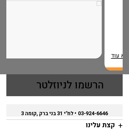
וד
הרשמו לניוזלטר
03-924-6646
• לח"י 31 בני ברק ,קומה 3
קצת עלינו