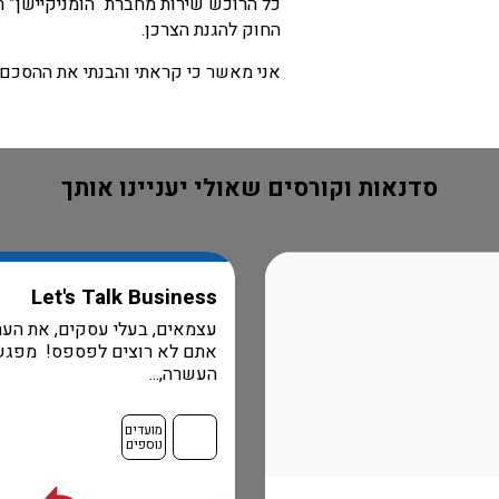
כל הרוכש שירות מחברת “הומניקיישן” 
החוק להגנת הצרכן.
אני מאשר כי קראתי והבנתי את ההסכם ו
סדנאות וקורסים שאולי יעניינו אותך
Let's Talk Business
עצמאים, בעלי עסקים, את הער
אתם לא רוצים לפספס! מפגש
העשרה,...
מועדים
נוספים