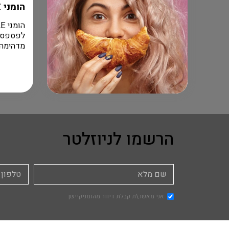
הומני FLASH SALE
מדהימה ל
הרשמו לניוזלטר
אני מאשר\ת קבלת דיוור מהומניקיישן