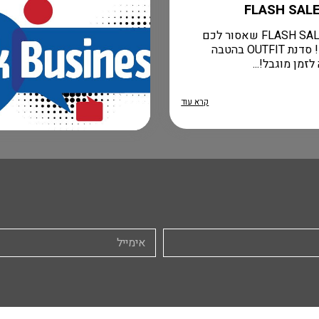
הומני FLASH SALE שאסור לכם
לפספס! סדנת OUTFIT בהטבה
זמן מוגבל!...
קרא עוד