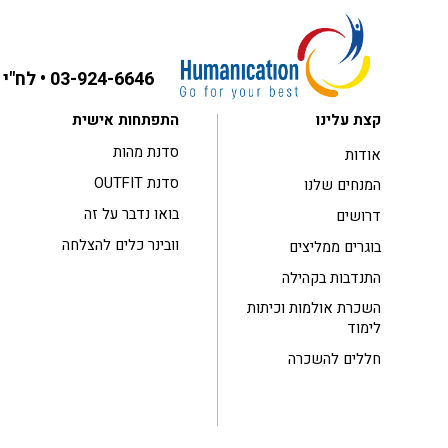
03-924-6646
• לח"י 31 בני ברק ,קומה 3
קצת עלינו
התפתחות אישית
סדנת מהות
אודות
סדנת OUTFIT
המנחים שלנו
בואו נדבר על זה
דרושים
וובינר כלים להצלחה
בוגרים ממליצים
התנדבות בקהילה
השכרת אולמות וכיתות
לימוד
חללים להשכרה