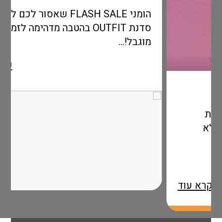
הומני FLASH SALE שאסור לכם לפספס!
סדנת OUTFIT בהטבה מדהימה לזמן
מוגבל!...
קרא עוד
 עוד