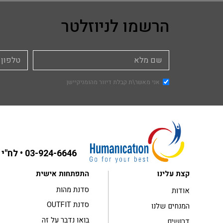
הרשמו לניוזלטר
אני מאשר\ת קבלת דיוור מהומניקיישן
03-924-6646
• לח"י 31 בני ברק ,קומה 3
קצת עלינו
התפתחות אישית
סדנת מהות
אודות
סדנת OUTFIT
המנחים שלנו
בואו נדבר על זה
דרושים