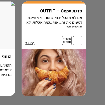
סדנת OUTFIT – Copy
אם לא תאכל יבוא שוטר….אני חייבת
לטעום את זה….אוף…כמה אכלתי…לא
אוהבת את...
מועדים
נוספים
קרא עוד
הומני FLASH SALE
מדהימה ל