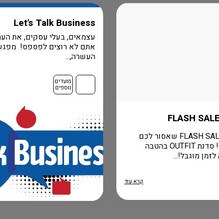
Let's Talk Business
עצמאים, בעלי עסקים, את הער
אתם לא רוצים לפספס! מפגש
העשרה,...
מועדים
נוספים
הומני FLASH SALE שאסור לכם
לפספס! סדנת OUTFIT בהטבה
זמן מוגבל!...
קרא עוד