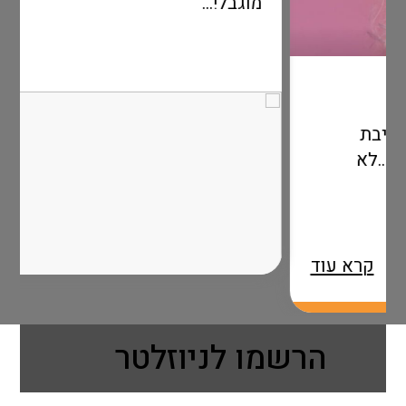
מוגבל!...
קרא עוד
 עוד
הרשמו לניוזלטר