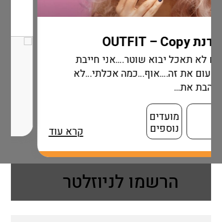
וא שוטר….אני חייבת
.אוף…כמה אכלתי…לא
דים
פים
קרא עוד
הרשמו לניוזלטר