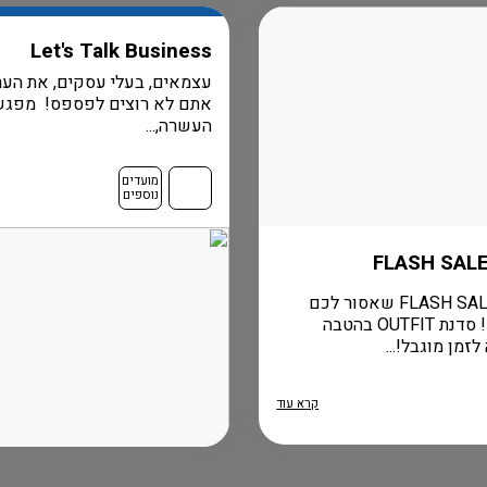
Let's Talk Business
עצמאים, בעלי עסקים, את הער
אתם לא רוצים לפספס! מפגש
העשרה,...
מועדים
נוספים
הומני FLASH SALE שאסור לכם
לפספס! סדנת OUTFIT בהטבה
זמן מוגבל!...
קרא עוד