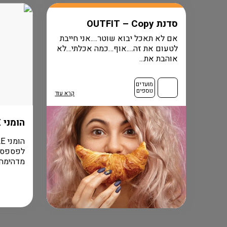
סדנת OUTFIT – Copy
אם לא תאכל יבוא שוטר….אני חייבת
לטעום את זה….אוף…כמה אכלתי…לא
אוהבת את...
מועדים
נוספים
קרא עוד
הומני FLASH SALE
מדהימה ל