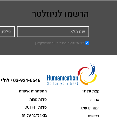
הרשמו לניוזלטר
אני מאשר\ת קבלת דיוור מהומניקיישן
03-924-6646
• לח"י 31 בני ברק ,קומה 3
קצת עלינו
התפתחות אישית
סדנת מהות
אודות
סדנת OUTFIT
המנחים שלנו
בואו נדבר על זה
דרושים