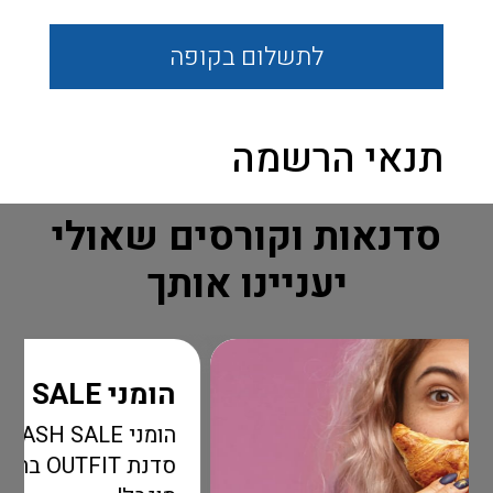
לתשלום
בקופה
תנאי הרשמה
סדנאות וקורסים שאולי
יעניינו אותך
הומני FLASH SALE
הומני FLASH SALE שאס
סדנת OUTFIT בהטבה מדהימה ל