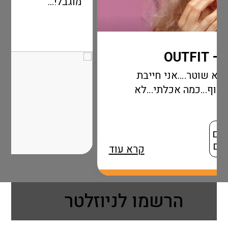
מוגבל!...
י חייבת
כלתי…לא
קרא עוד
הרשמו לניוזלטר