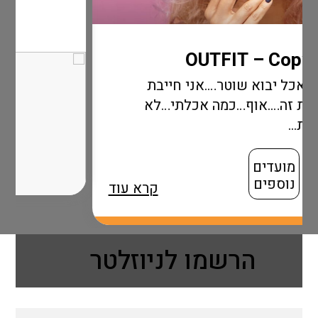
טר….אני חייבת
כמה אכלתי…לא
קרא עוד
הרשמו לניוזלטר