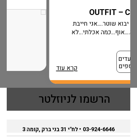
י חייבת
כלתי…לא
קרא עוד
הרשמו לניוזלטר
03-924-6646
• לח"י 31 בני ברק ,קומה 3