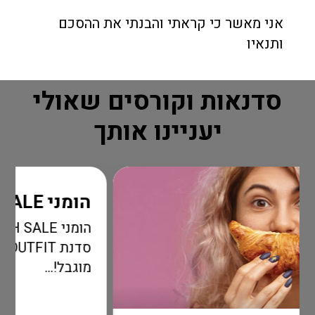
אני מאשר כי קראתי והבנתי את ההסכם
ותנאיו
סדנאות וקורסים שאולי
יעניינו אותך
הומני FLASH SALE
הומני FLASH SALE שאס
סדנת OUTFIT בהטבה מדהימה ל
מוגבל!...