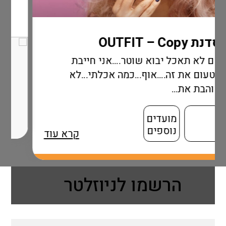
א שוטר….אני חייבת
אוף…כמה אכלתי…לא
ם
ם
קרא עוד
הרשמו לניוזלטר