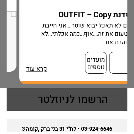
א שוטר….אני חייבת
אוף…כמה אכלתי…לא
ם
ם
קרא עוד
הרשמו לניוזלטר
03-924-6646
• לח"י 31 בני ברק ,קומה 3