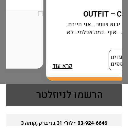
ני חייבת
אכלתי…לא
קרא עוד
הרשמו לניוזלטר
03-924-6646
• לח"י 31 בני ברק ,קומה 3