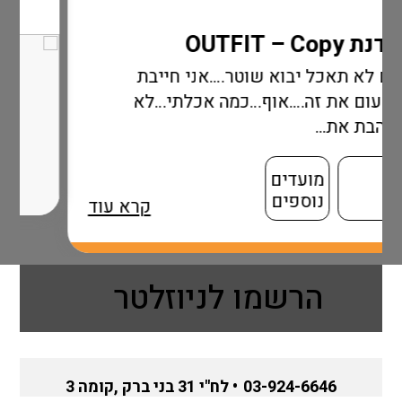
שוטר….אני חייבת
וף…כמה אכלתי…לא
קרא עוד
הרשמו לניוזלטר
03-924-6646
• לח"י 31 בני ברק ,קומה 3