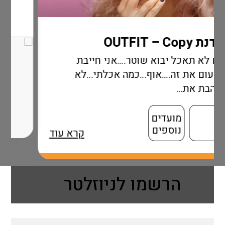
א שוטר….אני חייבת
אוף…כמה אכלתי…לא
ם
ם
קרא עוד
הרשמו לניוזלטר