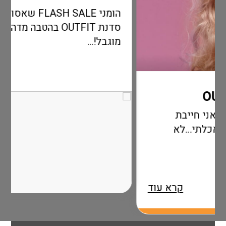
הומני FLASH SALE שאסור לכם לפספס
סדנת OUTFIT בהטבה מדהימה לזמן
מוגבל!...
קרא עו
א
רא עוד