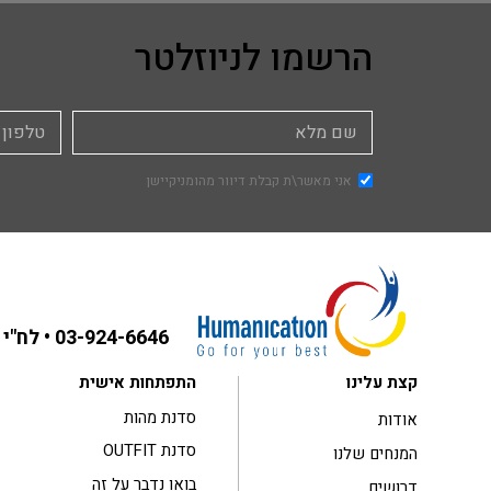
הרשמו לניוזלטר
אני מאשר\ת קבלת דיוור מהומניקיישן
03-924-6646
• לח"י 31 בני ברק ,קומה 3
קצת עלינו
התפתחות אישית
סדנת מהות
אודות
סדנת OUTFIT
המנחים שלנו
בואו נדבר על זה
דרושים