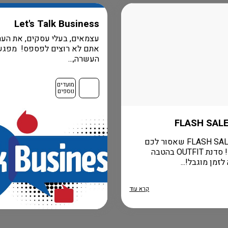
Let's Talk Business
עצמאים, בעלי עסקים, את הער
אתם לא רוצים לפספס! מפגש
העשרה,...
מועדים
נוספים
הומני FLASH SALE שאסור לכם
לפספס! סדנת OUTFIT בהטבה
זמן מוגבל!...
קרא עוד