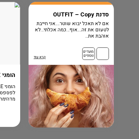
סדנת OUTFIT – Copy
אם לא תאכל יבוא שוטר….אני חייבת
לטעום את זה….אוף…כמה אכלתי…לא
אוהבת את...
מועדים
נוספים
קרא עוד
הומני FLASH SALE
מדהימה ל