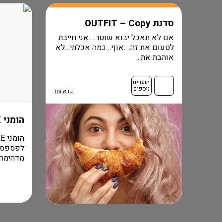
סדנת OUTFIT – Copy
אם לא תאכל יבוא שוטר….אני חייבת
לטעום את זה….אוף…כמה אכלתי…לא
אוהבת את...
מועדים
נוספים
קרא עוד
הומני FLASH SALE
מדהימה ל