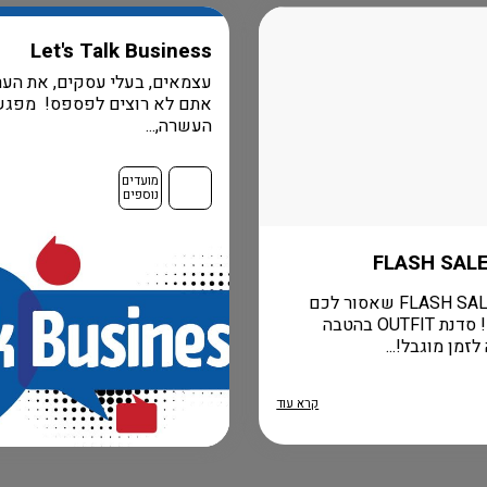
Let's Talk Business
עצמאים, בעלי עסקים, את הער
אתם לא רוצים לפספס! מפגש
העשרה,...
מועדים
נוספים
הומני FLASH SALE שאסור לכם
לפספס! סדנת OUTFIT בהטבה
זמן מוגבל!...
קרא עוד