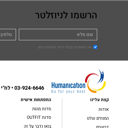
הרשמו לניוזלטר
אני מאשר\ת קבלת דיוור מהומניקיישן
03-924-6646
• לח"י 31 בני ברק ,קומה 3
קצת עלינו
התפתחות אישית
סדנת מהות
אודות
סדנת OUTFIT
המנחים שלנו
בואו נדבר על זה
דרושים