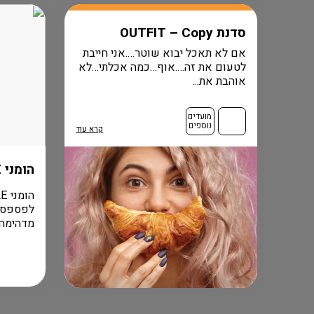
סדנת OUTFIT – Copy
אם לא תאכל יבוא שוטר….אני חייבת
לטעום את זה….אוף…כמה אכלתי…לא
אוהבת את...
מועדים
נוספים
קרא עוד
הומני FLASH SALE
מדהימה ל