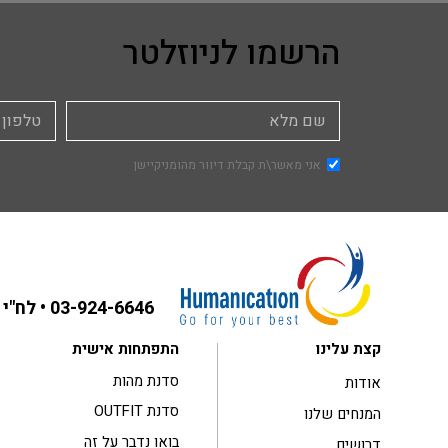
הרשמו לניוזלטר
אני מאשר\ת קבלת דיוור מהומניקיישן
03-924-6646
• לח"י 31 בני ברק ,קומה 3
קצת עלינו
התפתחות אישית
סדנת מהות
אודות
סדנת OUTFIT
המנחים שלנו
בואו נדבר על זה
דרושים