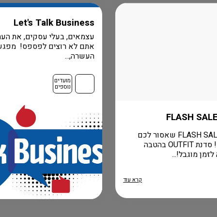
Let's Talk Business
עצמאים, בעלי עסקים, את הער
אתם לא רוצים לפספס! מפגש
העשרה,...
מועדים
נוספים
הומני FLASH SALE שאסור לכם
לפספס! סדנת OUTFIT בהטבה
זמן מוגבל!...
קרא עוד