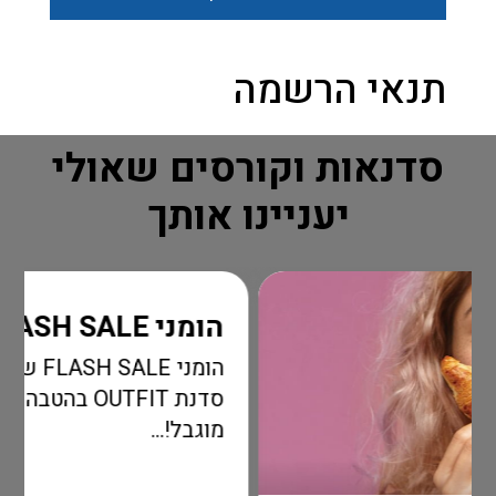
תנאי הרשמה
סדנאות וקורסים שאולי
יעניינו אותך
הומני FLASH SALE
הומני FLASH SALE שאסור לכ
סדנת OUTFIT בהטבה מדהימה לזמן
מוגבל!...
קר