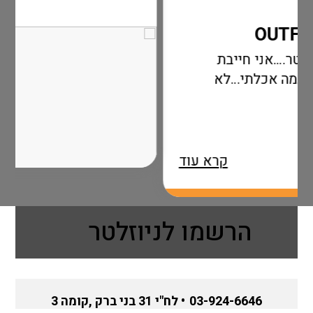
ייבת
י…לא
קרא עוד
הרשמו לניוזלטר
03-924-6646
• לח"י 31 בני ברק ,קומה 3