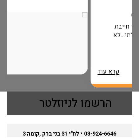
א
רא עוד
הרשמו לניוזלטר
03-924-6646
• לח"י 31 בני ברק ,קומה 3