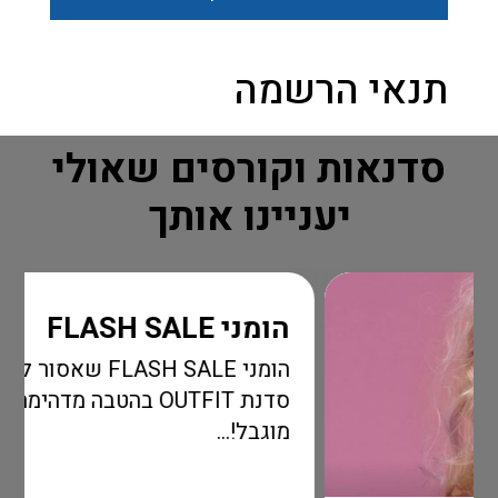
תנאי הרשמה
סדנאות וקורסים שאולי
יעניינו אותך
הומני FLASH SALE
הומני FLASH SALE שאסור לכם לפספס
סדנת OUTFIT בהטבה מדהימה לזמן
מוגבל!...
קרא עו