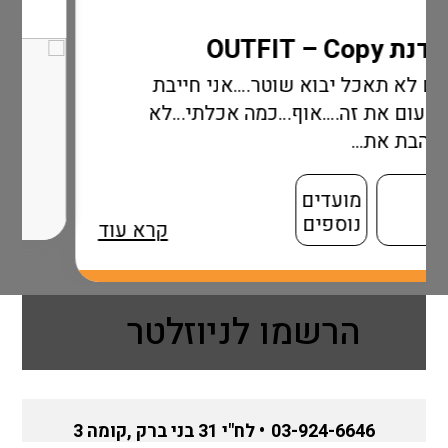
שוטר….אני חייבת
וף…כמה אכלתי…לא
קרא עוד
הרשמו לניוזלטר
03-924-6646
• לח"י 31 בני ברק ,קומה 3