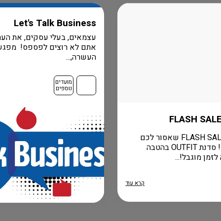
Let's Talk Business
עצמאים, בעלי עסקים, את הער
אתם לא רוצים לפספס! מפגש
העשרה,...
מועדים
נוספים
הומני FLASH SALE שאסור לכם
לפספס! סדנת OUTFIT בהטבה
זמן מוגבל!...
קרא עוד