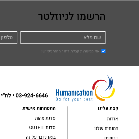
הרשמו לניוזלטר
אני מאשר\ת קבלת דיוור מהומניקיישן
03-924-6646
• לח"י 31 בני ברק ,קומה 3
קצת עלינו
התפתחות אישית
סדנת מהות
אודות
סדנת OUTFIT
המנחים שלנו
בואו נדבר על זה
דרושים