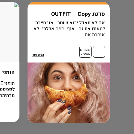
סדנת OUTFIT – Copy
אם לא תאכל יבוא שוטר….אני חייבת
לטעום את זה….אוף…כמה אכלתי…לא
אוהבת את...
מועדים
נוספים
קרא עוד
הומני FLASH SALE
מדהימה ל