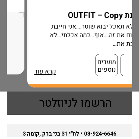
טר….אני חייבת
כמה אכלתי…לא
קרא עוד
הרשמו לניוזלטר
03-924-6646
• לח"י 31 בני ברק ,קומה 3