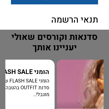
תנאי הרשמה
סדנאות וקורסים שאולי
יעניינו אותך
הומני FLASH SALE
הומני FLASH SALE שאסור ל
סדנת OUTFIT בהטבה מדהימה לזמן
מוגבל!...
ק