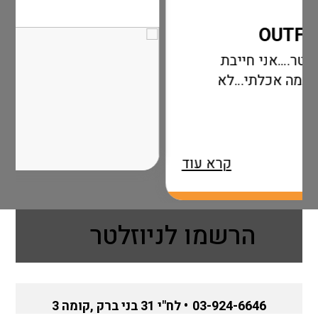
חייבת
תי…לא
קרא עוד
הרשמו לניוזלטר
03-924-6646
• לח"י 31 בני ברק ,קומה 3