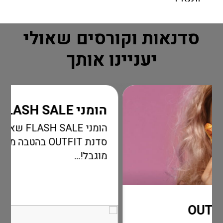
סדנאות וקורסים שאולי
יעניינו אותך
הומני FLASH SALE
הומני FLASH SALE שאסור לכם 
סדנת OUTFIT בהטבה מדהימה לזמן
מוגבל!...
קרא