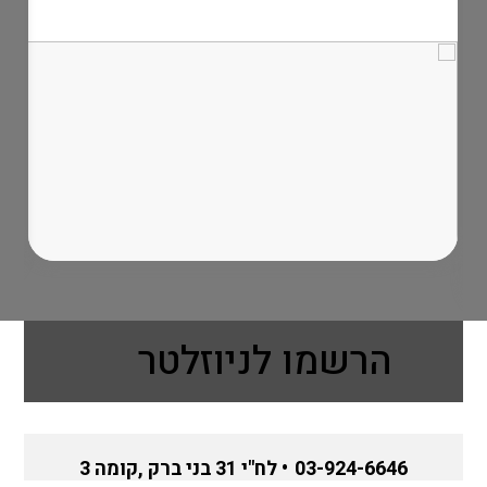
הרשמו לניוזלטר
03-924-6646
• לח"י 31 בני ברק ,קומה 3