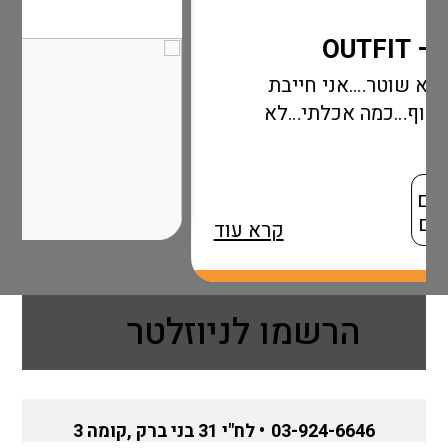
י חייבת
כלתי…לא
קרא עוד
הרשמו לניוזלטר
03-924-6646
• לח"י 31 בני ברק ,קומה 3