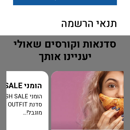
תנאי הרשמה
סדנאות וקורסים שאולי
יעניינו אותך
הומני FLASH SALE
הומני FLASH SALE שאס
סדנת OUTFIT בהטבה מדהימה ל
מוגבל!...