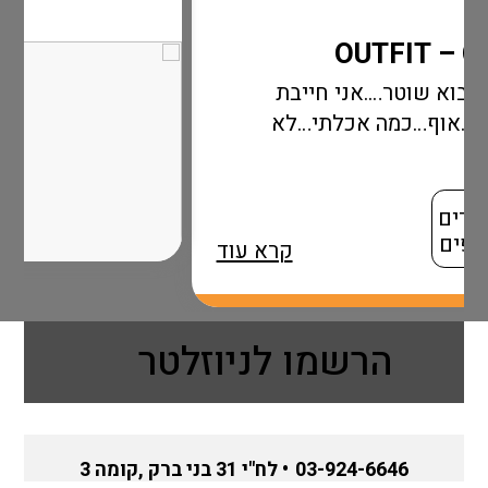
י חייבת
כלתי…לא
קרא עוד
הרשמו לניוזלטר
03-924-6646
• לח"י 31 בני ברק ,קומה 3