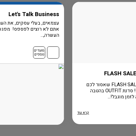
Let's Talk Business
עצמאים, בעלי עסקים, את הער
אתם לא רוצים לפספס! מפגש
העשרה,...
מועדים
נוספים
הומני FLASH SALE שאסור לכם
לפספס! סדנת OUTFIT בהטבה
זמן מוגבל!...
קרא עוד