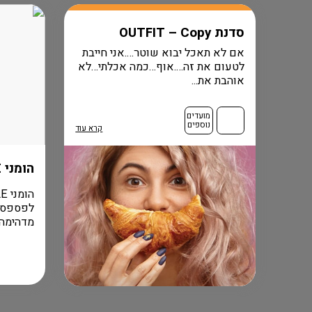
סדנת OUTFIT – Copy
אם לא תאכל יבוא שוטר….אני חייבת
לטעום את זה….אוף…כמה אכלתי…לא
אוהבת את...
מועדים
נוספים
קרא עוד
הומני FLASH SALE
מדהימה ל