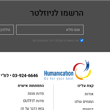
הרשמו לניוזלטר
אני מאשר\ת קבלת דיוור מהומניקיישן
03-924-6646
• לח"י 31 בני ברק ,קומה 3
קצת עלינו
התפתחות אישית
סדנת מהות
אודות
סדנת OUTFIT
המנחים שלנו
בואו נדבר על זה
דרושים