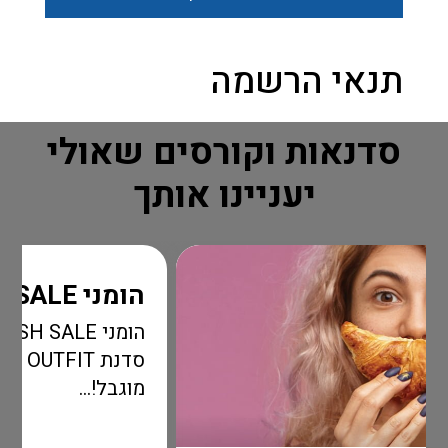
תנאי הרשמה
סדנאות וקורסים שאולי
יעניינו אותך
הומני FLASH SALE
הומני FLASH SALE שא
סדנת OUTFIT בהטבה מדהימה 
מוגבל!...