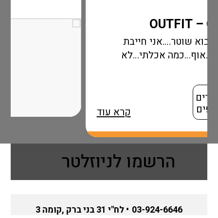
ני חייבת
אכלתי…לא
קרא עוד
הרשמו לניוזלטר
03-924-6646
• לח"י 31 בני ברק ,קומה 3