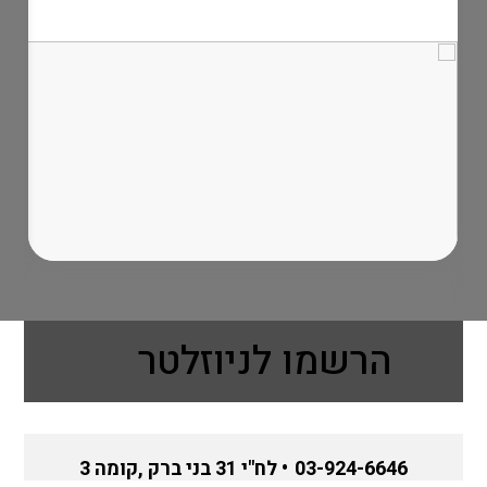
הרשמו לניוזלטר
03-924-6646
• לח"י 31 בני ברק ,קומה 3