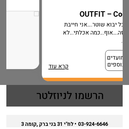
אני חייבת
 אכלתי…לא
קרא עוד
הרשמו לניוזלטר
03-924-6646
• לח"י 31 בני ברק ,קומה 3