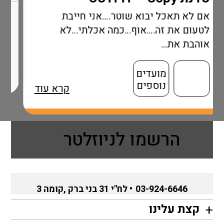
יבוא שוטר….אני חייבת
ה….אוף…כמה אכלתי…לא
עדים
ספים
קרא עוד
הרשמו לניוזלטר
03-924-6646
• לח"י 31 בני ברק ,קומה 3
קצת עלינו