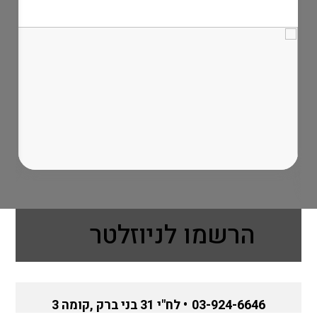
הרשמו לניוזלטר
03-924-6646
• לח"י 31 בני ברק ,קומה 3