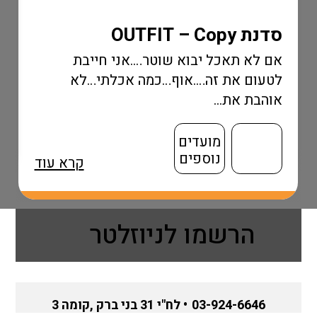
 OUTFIT – Copy
 לא תאכל יבוא שוטר….אני חייבת
עום את זה….אוף…כמה אכלתי…לא
הבת את...
מועדים
נוספים
קרא עוד
הרשמו לניוזלטר
03-924-6646
• לח"י 31 בני ברק ,קומה 3