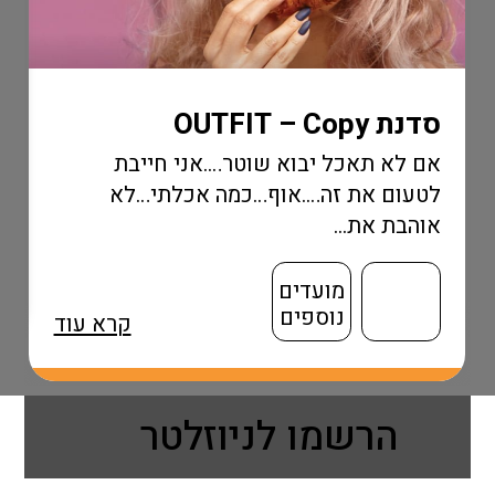
מוגבל!..
 OUTFIT – Copy
 לא תאכל יבוא שוטר….אני חייבת
עום את זה….אוף…כמה אכלתי…לא
הבת את...
מועדים
נוספים
קרא עוד
הרשמו לניוזלטר