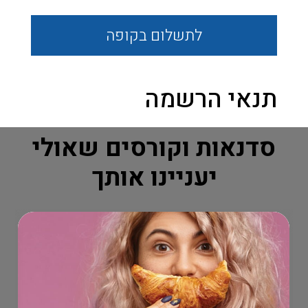
לתשלום
בקופה
תנאי הרשמה
סדנאות וקורסים שאולי
יעניינו אותך
הומני ASH SALE