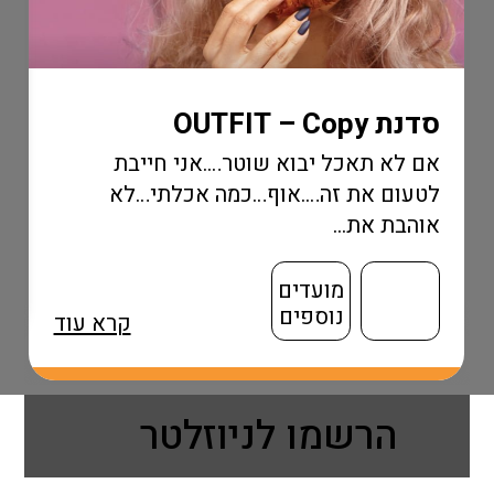
מוגבל!...
OU
תאכל יבוא שוטר….אני חייבת
את זה….אוף…כמה אכלתי…לא
ת...
מועדים
נוספים
קרא עוד
הרשמו לניוזלטר