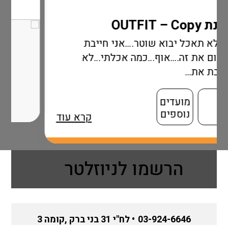
וטר….אני חייבת
…כמה אכלתי…לא
קרא עוד
הרשמו לניוזלטר
03-924-6646
• לח"י 31 בני ברק ,קומה 3