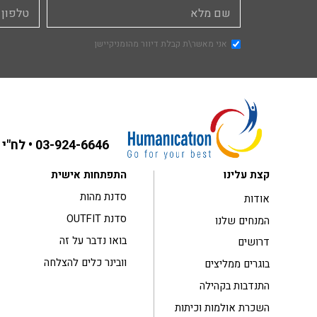
אני מאשר\ת קבלת דיוור מהומניקיישן
03-924-6646
• לח"י 31 בני ברק ,קומה 3
קצת עלינו
התפתחות אישית
סדנת מהות
אודות
סדנת OUTFIT
המנחים שלנו
בואו נדבר על זה
דרושים
וובינר כלים להצלחה
בוגרים ממליצים
התנדבות בקהילה
השכרת אולמות וכיתות