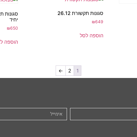
סגונות תקשורת 26.12
יחיד
₪
649
₪
650
הוספה לסל
הוספה ל
←
2
1