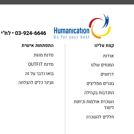
03-924-6646
• לח"י 31 בני ברק ,קומה 3
קצת עלינו
התפתחות אישית
סדנת מהות
אודות
סדנת OUTFIT
המנחים שלנו
בואו נדבר על זה
דרושים
וובינר כלים להצלחה
בוגרים ממליצים
התנדבות בקהילה
השכרת אולמות וכיתות
לימוד
חללים להשכרה